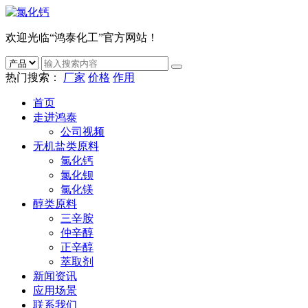
欢迎光临“鸿泰化工”官方网站！
热门搜索：
厂家
价格
作用
首页
走进鸿泰
公司视频
无机盐类原料
氯化钙
氯化钡
氯化镁
醇类原料
三辛胺
仲辛醇
正辛醇
萃取剂
新闻资讯
应用场景
联系我们