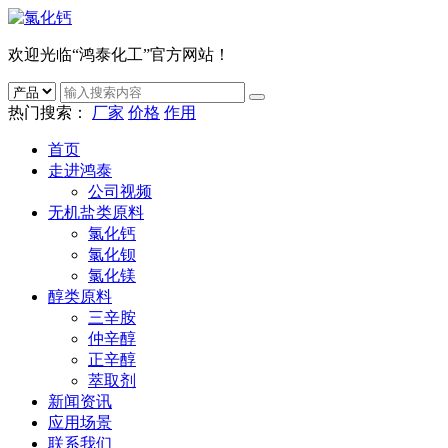
欢迎光临“鸿泰化工”官方网站！
热门搜索：
厂家
价格
作用
首页
走进鸿泰
公司视频
无机盐类原料
氯化钙
氯化钡
氯化镁
醇类原料
三辛胺
仲辛醇
正辛醇
萃取剂
新闻资讯
应用场景
联系我们