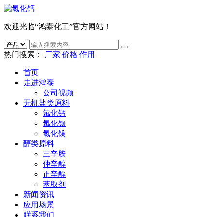
欢迎光临“鸿泰化工”官方网站！
热门搜索：
厂家
价格
作用
首页
走进鸿泰
公司视频
无机盐类原料
氯化钙
氯化钡
氯化镁
醇类原料
三辛胺
仲辛醇
正辛醇
萃取剂
新闻资讯
应用场景
联系我们