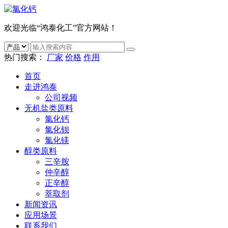
欢迎光临“鸿泰化工”官方网站！
热门搜索：
厂家
价格
作用
首页
走进鸿泰
公司视频
无机盐类原料
氯化钙
氯化钡
氯化镁
醇类原料
三辛胺
仲辛醇
正辛醇
萃取剂
新闻资讯
应用场景
联系我们